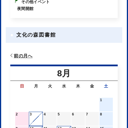
その他イベント
夜間開館
文化の森図書館
前の月へ
8月
日
月
火
水
木
金
土
1
2
3
4
5
6
7
8