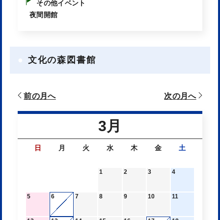
その他イベント
夜間開館
文化の森図書館
前の月へ
次の月へ
3月
日
月
火
水
木
金
土
1
2
3
4
5
6
7
8
9
10
11