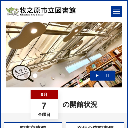
8月
7
の開館状況
金曜日