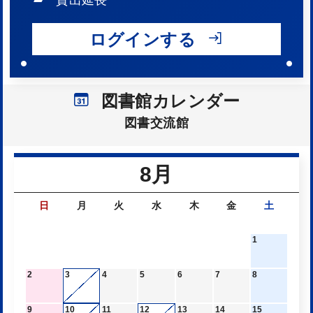
貸出延長
2026年06月12日
イベント
ログインする
【いこっと・いろ葉】☆スライム教室☆
2026年04月18日
お知らせ
図書館でボランティアしませんか♪
図書館カレンダー
図書交流館
2026年03月20日
お知らせ
【ひまわり号】令和８年度 移動図書館運行表
8月
2025年05月17日
お知らせ
日
月
火
水
木
金
土
インスタグラムで情報発信中です
1
2
3
4
5
6
7
8
9
10
11
12
13
14
15